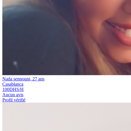
Nada sennouni, 27 ans
Casablanca
100
DHS/H
Aucun avis
Profil vérifié