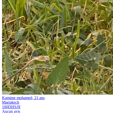
Kamime mohamed, 21 ans
Marrakech
100
DHS/H
Aucun avis