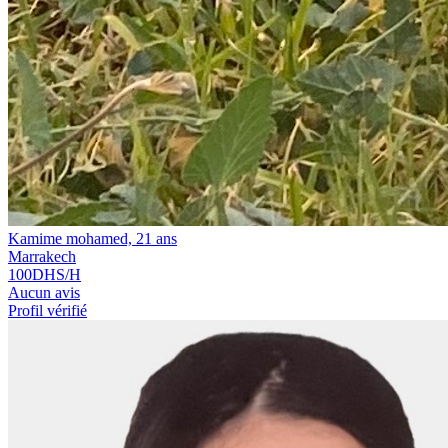
Kamime mohamed, 21 ans
Marrakech
100
DHS/H
Aucun avis
Profil vérifié