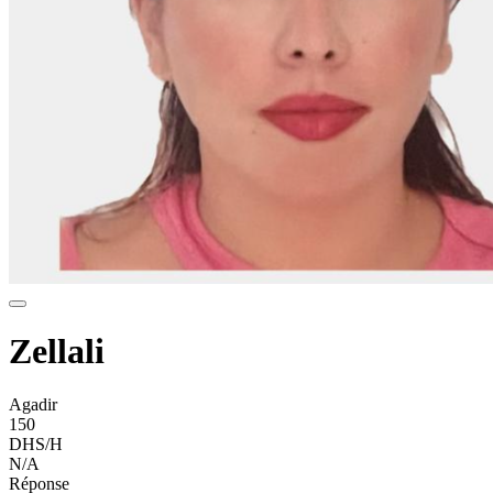
Zellali
Agadir
150
DHS/H
N/A
Réponse