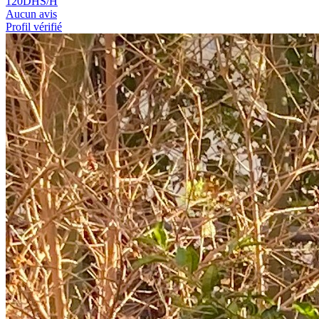
120
DHS/H
Aucun avis
Profil vérifié