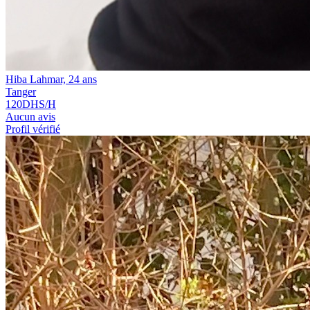
Hiba Lahmar, 24 ans
Tanger
120
DHS/H
Aucun avis
Profil vérifié