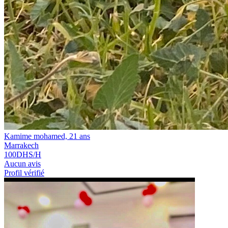
Kamime mohamed, 21 ans
Marrakech
100
DHS/H
Aucun avis
Profil vérifié