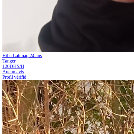
Hiba Lahmar, 24 ans
Tanger
120
DHS/H
Aucun avis
Profil vérifié