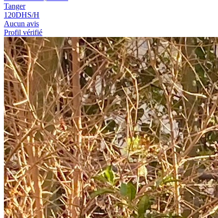
Tanger
120
DHS/H
Aucun avis
Profil vérifié