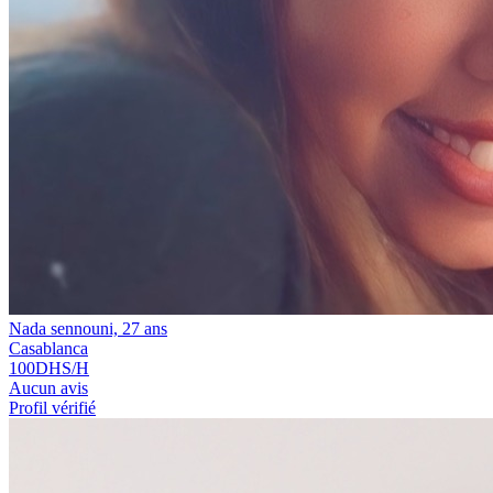
Nada sennouni, 27 ans
Casablanca
100
DHS/H
Aucun avis
Profil vérifié