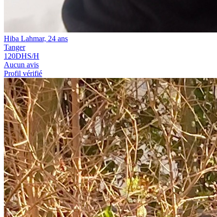
Hiba Lahmar, 24 ans
Tanger
120
DHS/H
Aucun avis
Profil vérifié