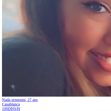
Nada sennouni, 27 ans
Casablanca
100
DHS/H