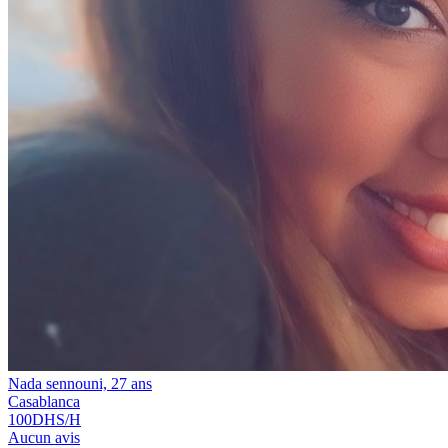
Nada sennouni, 27 ans
Casablanca
100
DHS/H
Aucun avis