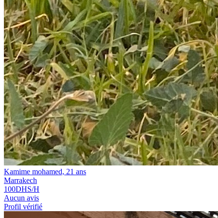
Kamime mohamed, 21 ans
Marrakech
100
DHS/H
Aucun avis
Profil vérifié