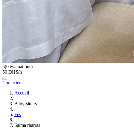
5
(0 évaluations)
50 DHS/h
Contacter
Accueil
Baby-sitters
Fès
Salma rharras