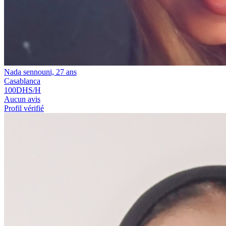
Nada sennouni, 27 ans
Casablanca
100
DHS/H
Aucun avis
Profil vérifié