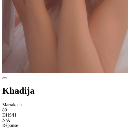
Khadija
Marrakech
80
DHS/H
N/A
Réponse