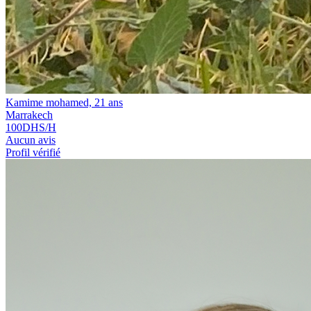
Kamime mohamed, 21 ans
Marrakech
100
DHS/H
Aucun avis
Profil vérifié