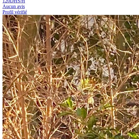
120
DHS/H
Aucun avis
Profil vérifié