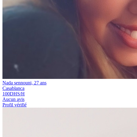
Nada sennouni, 27 ans
Casablanca
100
DHS/H
Aucun avis
Profil vérifié