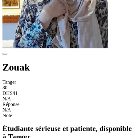
Zouak
Tanger
80
DHS/H
N/A
Réponse
N/A
Note
Étudiante sérieuse et patiente, disponible
à Tanger