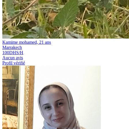
Kamime mohamed, 21 ans
Marrakech
100
DHS/H
Aucun avis
Profil vérifié